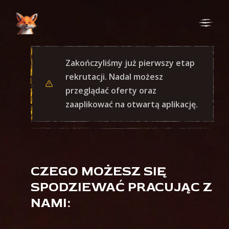
Skip
Skip
to
to
Navigation
Content
Zakończyliśmy już pierwszy etap
rekrutacji. Nadal możesz
przeglądać oferty oraz
zaaplikować na otwartą aplikację.
CZEGO MOŻESZ SIĘ
SPODZIEWAĆ PRACUJĄC Z
NAMI: