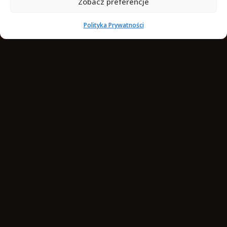
Zobacz preferencje
Polityka Prywatności
Laughing Fox Games sp. z o.o.
ul. Świętojańska 43/23
81-391, Gdynia, Poland
VAT ID: PL5862390970