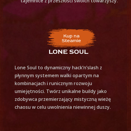
tajemnice z przeszłości swoich towarzyszy.
Kup na
Steamie
LONE SOUL
Lone Soul to dynamiczny hack’n’slash z
płynnym systemem walki opartym na
kombinacjach i runicznym rozwoju
umiejętności. Twórz unikalne buildy jako
zdobywca przemierzający mistyczną wieżę
chaosu w celu uwolnienia niewinnej duszy.