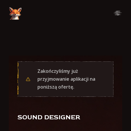
Skip
Skip
to
to
Navigation
Content
Zakończyliśmy już
przyjmowanie aplikacji na
poniższą ofertę.
SOUND DESIGNER