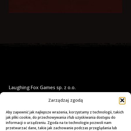
Laughing Fox Games sp. z o.o.
ul. Świętojańska 43/23
Zarządzaj zgodą
81-391, Gdynia, Poland
VAT ID: PL5862390970
Aby zapewnić jak najlepsze wrażenia, korzystamy z technologii, takich
jak pliki cookie, do przechowywania i/lub uzyskiwania dostępu do
informacji o urządzeniu. Zgoda na te technologie pozwoli nam
przetwarzać dane, takie jak zachowanie podczas przeglądania lub